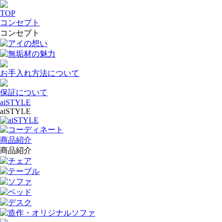
TOP
コンセプト
コンセプト
アイの想い
無垢材の魅力
お手入れ方法について
保証について
aiSTYLE
aiSTYLE
aiSTYLE
コーディネート
商品紹介
商品紹介
チェア
テーブル
ソファ
ベッド
デスク
造作・オリジナルソファ