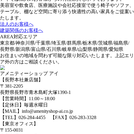
美容室や飲食店、医療施設や会社応接室で使う椅子やソファ、
テーブル、棚など空間に寄り添う快適性の高い家具をご提案い
たします。
法人のお客様へ
建築関係のお客様へ
AREA
対応エリア
東京都/神奈川県/千葉県/埼玉県/群馬県/栃木県/茨城県/福島県/
長野県/新潟県/富山県/石川県/岐阜県/山梨県/静岡県/愛知県
お住まいの地域を問わず可能な限り対応いたします。上記エリ
ア外の方はご相談ください。
アメニティーショップ アイ
【長野本社兼店舗】
〒381-2205
長野県長野市青木島町大塚1390-1
【営業時間】11:00～18:00
【定休日】毎週水曜日
【MAIL】info@amenityshop-ai.co.jp
【TEL】
026-284-4455
【FAX】026-283-3328
【東京オフィス】
〒155-0031