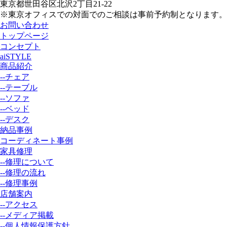
東京都世田谷区北沢2丁目21-22
※東京オフィスでの対面でのご相談は事前予約制となります。
お問い合わせ
トップページ
コンセプト
aiSTYLE
商品紹介
--チェア
--テーブル
--ソファ
--ベッド
--デスク
納品事例
コーディネート事例
家具修理
--修理について
--修理の流れ
--修理事例
店舗案内
--アクセス
--メディア掲載
--個人情報保護方針