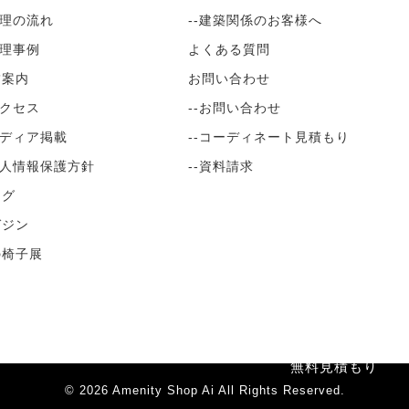
修理の流れ
--建築関係のお客様へ
修理事例
よくある質問
舗案内
お問い合わせ
アクセス
--お問い合わせ
メディア掲載
--コーディネート見積もり
個人情報保護方針
--資料請求
ログ
ガジン
の椅子展
無料見積もり
© 2026
Amenity Shop Ai
All Rights Reserved.