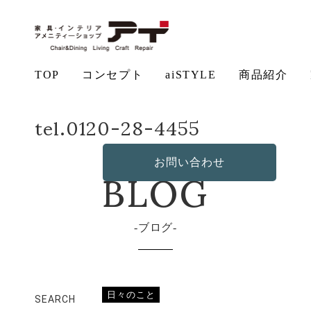
TOP
コンセプト
aiSTYLE
商品紹介
ホーム
店長日記
バスケ～仕事～バスケ
tel.0120-28-4455
アイ
チェ
無垢
コー
テー
ソフ
ベッ
デス
造
の想い
aiSTYLE
ア
材の魅力
ディネー
ブル
お手入れ
ァ
保証につ
ド
ク
作・オリ
その他の
BLOG
ト
方法につ
いて
ジナルソ
商品
お問い合わせ
いて
ファ
ブログ
日々のこと
SEARCH