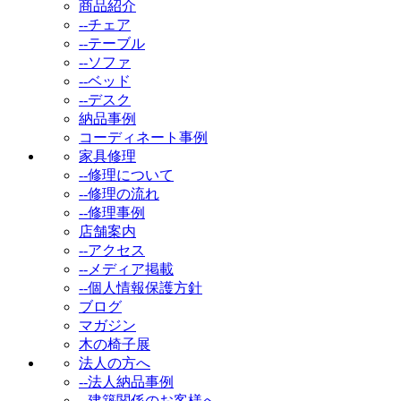
商品紹介
--チェア
--テーブル
--ソファ
--ベッド
--デスク
納品事例
コーディネート事例
家具修理
--修理について
--修理の流れ
--修理事例
店舗案内
--アクセス
--メディア掲載
--個人情報保護方針
ブログ
マガジン
木の椅子展
法人の方へ
--法人納品事例
--建築関係のお客様へ