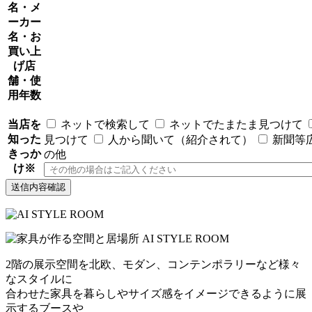
名・メ
ーカー
名・お
買い上
げ店
舗・使
用年数
当店を
ネットで検索して
ネットでたまたま見つけて
知った
見つけて
人から聞いて（紹介されて）
新聞等
きっか
の他
け
※
2階の展示空間を北欧、モダン、コンテンポラリーなど様々
なスタイルに
合わせた家具を暮らしやサイズ感をイメージできるように展
示するブースや