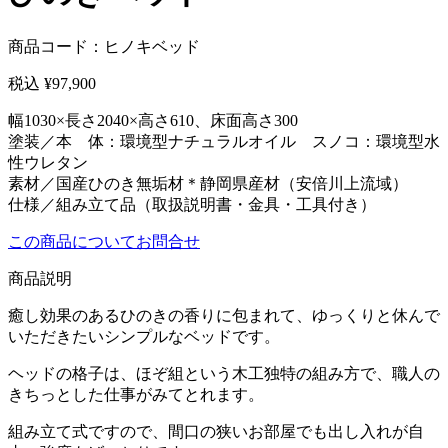
商品コード：ヒノキベッド
税込 ¥
97,900
幅1030×長さ2040×高さ610、床面高さ300
塗装／本 体：環境型ナチュラルオイル スノコ：環境型水
性ウレタン
素材／国産ひのき無垢材＊静岡県産材（安倍川上流域）
仕様／組み立て品（取扱説明書・金具・工具付き）
この商品についてお問合せ
商品説明
癒し効果のあるひのきの香りに包まれて、ゆっくりと休んで
いただきたいシンプルなベッドです。
ヘッドの格子は、ほぞ組という木工独特の組み方で、職人の
きちっとした仕事がみてとれます。
組み立て式ですので、間口の狭いお部屋でも出し入れが自