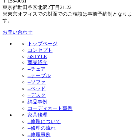
〒155-0031
東京都世田谷区北沢2丁目21-22
※東京オフィスでの対面でのご相談は事前予約制となりま
す。
お問い合わせ
トップページ
コンセプト
aiSTYLE
商品紹介
--チェア
--テーブル
--ソファ
--ベッド
--デスク
納品事例
コーディネート事例
家具修理
--修理について
--修理の流れ
--修理事例