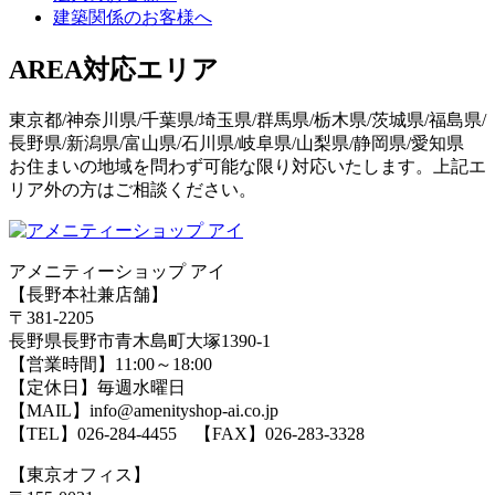
建築関係のお客様へ
AREA
対応エリア
東京都/神奈川県/千葉県/埼玉県/群馬県/栃木県/茨城県/福島県/
長野県/新潟県/富山県/石川県/岐阜県/山梨県/静岡県/愛知県
お住まいの地域を問わず可能な限り対応いたします。上記エ
リア外の方はご相談ください。
アメニティーショップ アイ
【長野本社兼店舗】
〒381-2205
長野県長野市青木島町大塚1390-1
【営業時間】11:00～18:00
【定休日】毎週水曜日
【MAIL】info@amenityshop-ai.co.jp
【TEL】
026-284-4455
【FAX】026-283-3328
【東京オフィス】