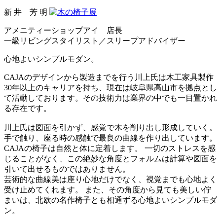
新 井 芳 明
アメニティーショップアイ 店長
一級リビングスタイリスト／スリープアドバイザー
心地よいシンプルモダン。
CAJAのデザインから製造までを行う川上氏は木工家具製作
30年以上のキャリアを持ち、現在は岐阜県高山市を拠点とし
て活動しております。その技術力は業界の中でも一目置かれ
る存在です。
川上氏は図面を引かず、感覚で木を削り出し形成していく。
手で触り、座る時の感触で最良の曲線を作り出しています。
CAJAの椅子は自然と体に定着します。 一切のストレスを感
じることがなく、この絶妙な角度とフォルムは計算や図面を
引いて出せるものではありません。
芸術的な曲線美は座り心地だけでなく、視覚までも心地よく
受け止めてくれます。 また、その角度から見ても美しい佇
まいは、北欧の名作椅子とも相通ずる心地よいシンプルモダ
ン。