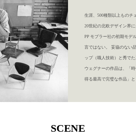
生涯、500種類以上ものチ
20世紀の北欧デザイン界
PP モブラー社の初期モ
言ではない。 妥協のない
ップ（職人技術）と秀でた
ウェグナーの作品は、「時
得る最高で完璧な作品」と
SCENE