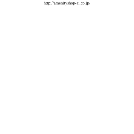
http://amenityshop-ai.co.jp/