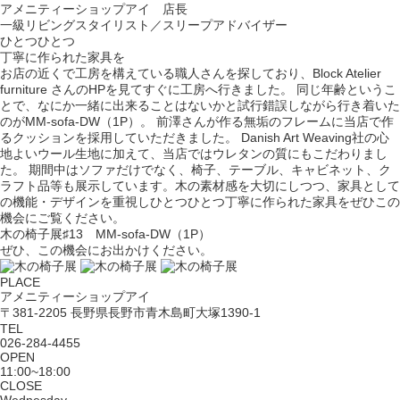
アメニティーショップアイ 店長
一級リビングスタイリスト／スリープアドバイザー
ひとつひとつ
丁寧に作られた家具を
お店の近くで工房を構えている職人さんを探しており、Block Atelier
furniture さんのHPを見てすぐに工房へ行きました。 同じ年齢というこ
とで、なにか一緒に出来ることはないかと試行錯誤しながら行き着いた
のがMM-sofa-DW（1P）。 前澤さんが作る無垢のフレームに当店で作
るクッションを採用していただきました。 Danish Art Weaving社の心
地よいウール生地に加えて、当店ではウレタンの質にもこだわりまし
た。 期間中はソファだけでなく、椅子、テーブル、キャビネット、ク
ラフト品等も展示しています。木の素材感を大切にしつつ、家具として
の機能・デザインを重視しひとつひとつ丁寧に作られた家具をぜひこの
機会にご覧ください。
木の椅子展♯13 MM-sofa-DW（1P）
ぜひ、この機会にお出かけください。
PLACE
アメニティーショップアイ
〒381-2205 長野県長野市青木島町大塚1390-1
TEL
026-284-4455
OPEN
11:00~18:00
CLOSE