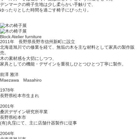
デンマークの椅子生地は少し柔らかい手触りで、
ゆったりとした時間を過ごす椅子にぴったり。
Block Atelier furniture
2011年 長野県長野市信州新町に設立
北海道旭川での修業を経て、無垢の木を主な材料として家具の製作販
売。
木の素材感を大切にしつつ、
家具としての機能・デザインを重視しひとつひとつ丁寧に製作。
前澤 雅洋
Maezawa Masahiro
1978年
長野県松本市生まれ
2001年
桑沢デザイン研究所卒業
長野県松本市
(有)丸窪にて、主に店舗什器製作に従事
2004年