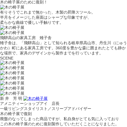
木の椅子展のために復刻！
有りそうでこれまで無かった、木製の昇降スツール。
半月をイメージした座面はシャープな印象ですが、
柔らかな曲線で優しい手触りです。
飛騨高山の家具工房 雉子舎
雉子舎は、「飛騨高山」として知られる岐阜県高山市、丹生川（にゅう
かわ）町にある家具工房です。360度を豊かな森に囲まれたとても静か
な場所で、家具のデザインから製作までを行っています。
SCENE
新 井 芳 明
アメニティーショップアイ 店長
一級リビングスタイリスト／スリープアドバイザー
木の椅子展で復刻
廃盤のなってしまった商品ですが、私自身がとても気に入っており
この木の椅子展のために復刻製作していただくことになりました。